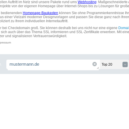
uellen Auftritt im Netz sind unsere Pakete rund ums
Webhosting
: Maßgeschneiderte A
tprojekte von der eigenen Homepage über Internet-Shops bis zu Lösungen für gr
zu bedienenden
Homepage-Baukasten
können Sie ohne Programmierkenntnisse Ihre
aus einer Vielzahl moderner Designvorlagen und passen Sie diese ganz nach Ihre
ziert zu Ihrem individuellen Internetauftritt.
ir bei Checkdomain groß. Sie können deshalb bei uns nicht nur eine eigene
Domai
 sich auch über das Thema SSL informieren und SSL-Zertifikate erwerben. Mit ein
zer und signalisieren Vertrauenswürdigkeit.
pressum
.
Top 20